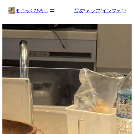
内
まじっくひろし
目次
/
トップ
/
インフォ
/
?
容
を
ス
キ
ッ
プ