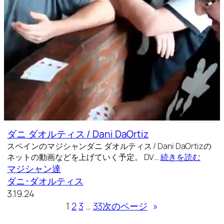
ダニ ダオルティス / Dani DaOrtiz
スペインのマジシャンダニ ダオルティス / Dani DaOrtizの
ネットの動画などを上げていく予定。 DV…
続きを読む
マジシャン達
ダニ･ダオルティス
3.19.24
1
2
3
…
33
次のページ
»