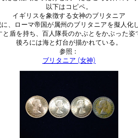
以下はコピペ。
イギリスを象徴する女神のブリタニア
紀に、ローマ帝国が属州のブリタニアを擬人化
すと盾を持ち、百人隊長のかぶとをかぶった姿
後ろには海と灯台が描かれている。
参照：
ブリタニア (女神)