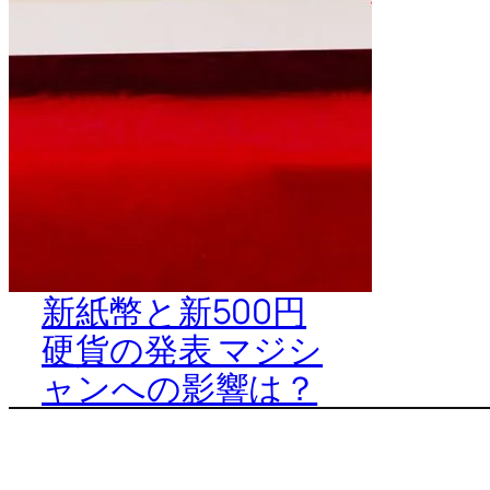
新紙幣と新500円
硬貨の発表 マジシ
ャンへの影響は？