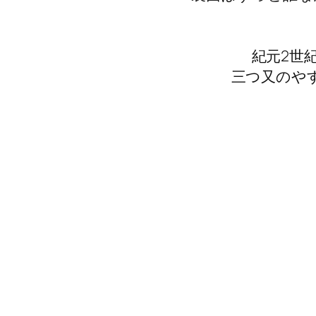
紀元2世
三つ又のや