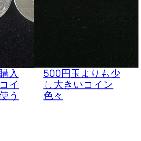
ン購入
500円玉よりも少
コイ
し大きいコイン
使う
色々