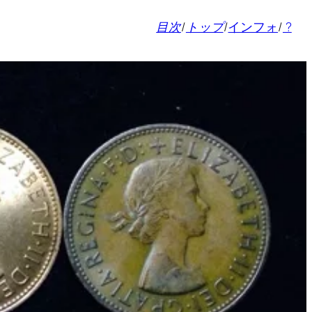
目次
/
トップ
/
インフォ
/
?