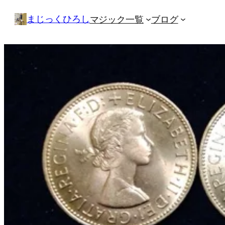
内
まじっくひろし
マジック一覧
ブログ
容
を
ス
キ
ッ
プ