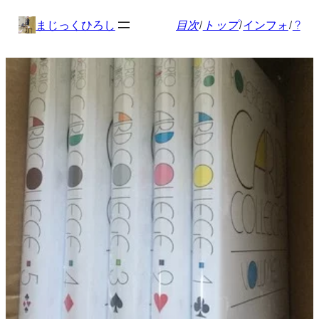
内
まじっくひろし
目次
/
トップ
/
インフォ
/
?
容
を
ス
キ
ッ
プ