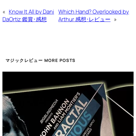
«
Know It All by Dani
Which Hand? Overlooked by
DaOrtiz 鑑賞･感想
Arthur 感想･レビュー
»
マジックレビュー MORE POSTS