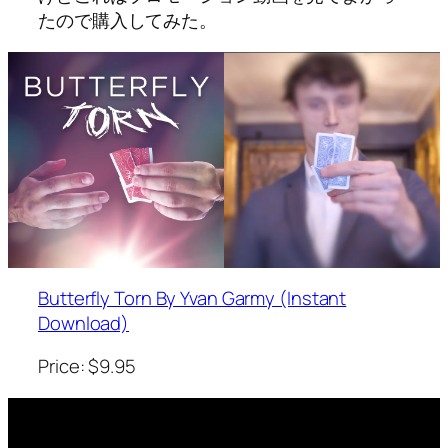
たので購入してみた。
Butterfly Torn By Yvan Garmy (Instant
Download)
Price: $9.95