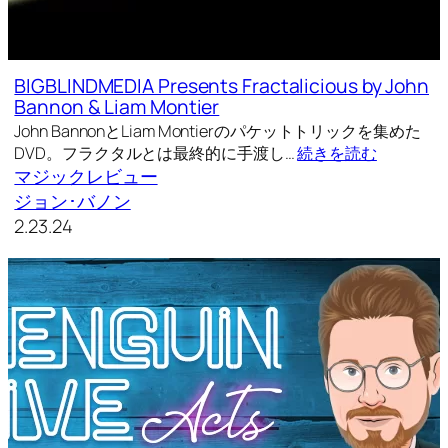
BIGBLINDMEDIA Presents Fractalicious by John
Bannon & Liam Montier
John BannonとLiam Montierのパケットトリックを集めた
DVD。フラクタルとは最終的に手渡し…
続きを読む
マジックレビュー
ジョン･バノン
2.23.24