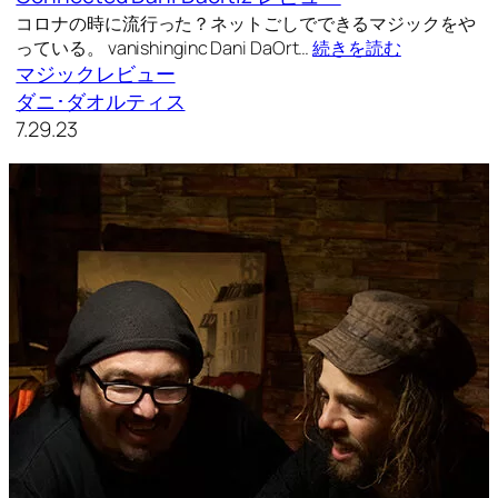
コロナの時に流行った？ネットごしでできるマジックをや
っている。 vanishinginc Dani DaOrt…
続きを読む
マジックレビュー
ダニ･ダオルティス
7.29.23