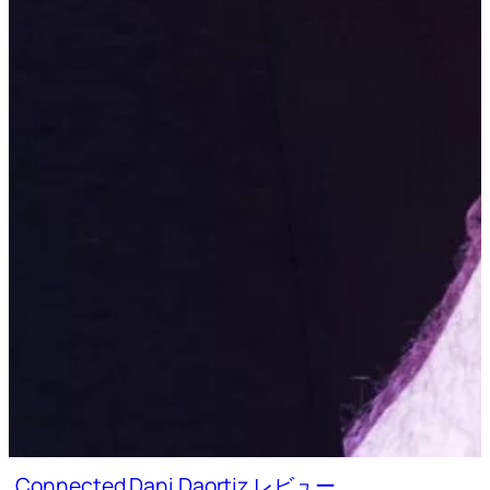
Connected Dani Daortiz レビュー