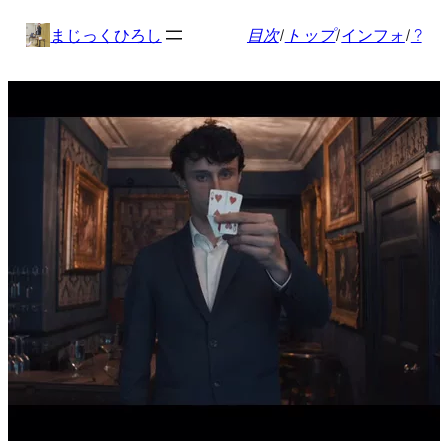
内
まじっくひろし
目次
/
トップ
/
インフォ
/
?
容
を
ス
キ
ッ
プ