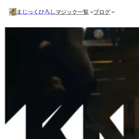
内
まじっくひろし
マジック一覧
ブログ
容
を
ス
キ
ッ
プ