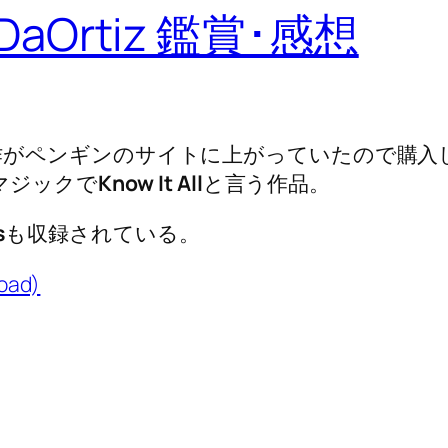
ni DaOrtiz 鑑賞･感想
rtizの新作がペンギンのサイトに上がっていたので購
マジックで
Know It All
と言う作品。
s
も収録されている。
load)