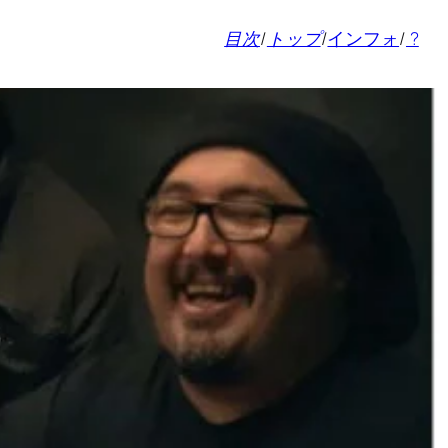
目次
/
トップ
/
インフォ
/
?