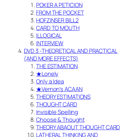
POKER A PETICION
FROM THE POCKET
HOFZINSER BILL2
CARD TO MOUTH
ILLOGICAL
INTERVIEW
DVD 3 -THEORETICAL AND PRACTICAL
(AND MORE EFFECTS)
THE ESTIMATION
★Lonely
Only a Idea
★Vernon's ACAAN
THEORY ESTIMATIONS
THOUGHT CARD
Invisible Spelling
Choose & Thought
THEORY ABAOUT THOUGHT CARD
LATHERAL THINKING AND