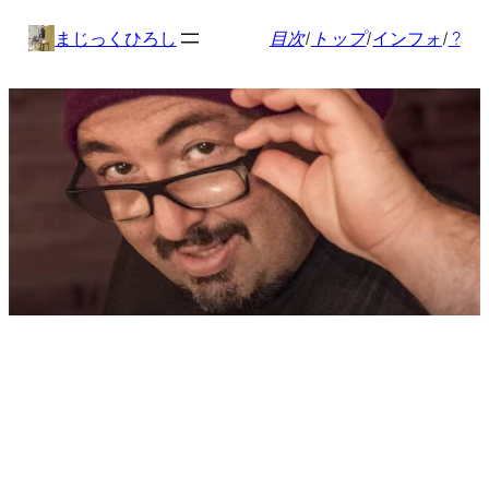
内
まじっくひろし
目次
/
トップ
/
インフォ
/
?
容
を
ス
キ
ッ
プ