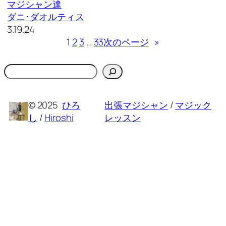
マジシャン達
ダニ･ダオルティス
3.19.24
1
2
3
…
33
次のページ
»
検
索
© 2025
ひろ
出張マジシャン
/
マジック
し
/
Hiroshi
レッスン