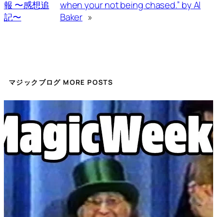
報 〜感想追
when your not being chased.” by Al
記〜
Baker
»
マジックブログ MORE POSTS