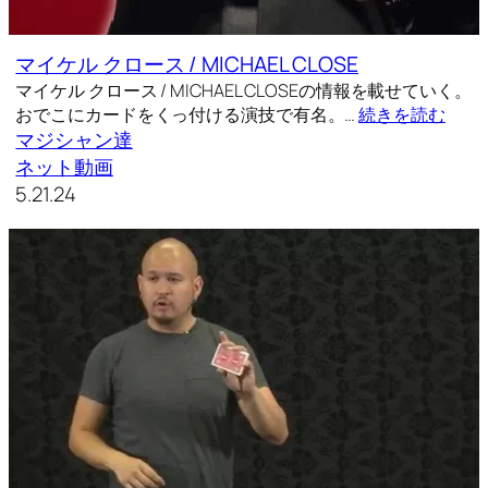
マイケル クロース / MICHAEL CLOSE
マイケル クロース / MICHAEL CLOSEの情報を載せていく。
おでこにカードをくっ付ける演技で有名。…
続きを読む
マジシャン達
ネット動画
5.21.24