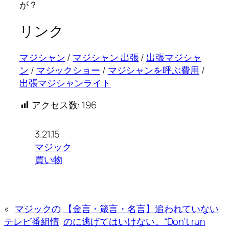
が？
リンク
マジシャン
/
マジシャン 出張
/
出張マジシャ
ン
/
マジックショー
/
マジシャンを呼ぶ費用
/
出張マジシャンライト
アクセス数:
196
3.21.15
マジック
買い物
«
マジックの
【金言・箴言・名言】追われていない
テレビ番組情
のに逃げてはいけない。“Don’t run