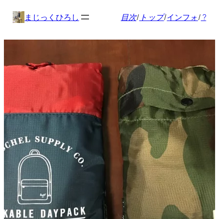
内
まじっくひろし
目次
/
トップ
/
インフォ
/
?
容
を
ス
キ
ッ
プ