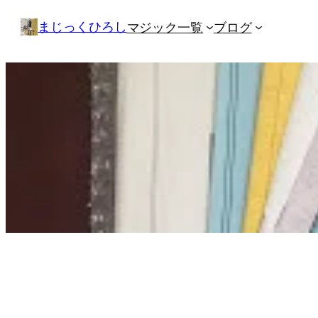
内
まじっくひろし
マジック一覧
ブログ
容
を
ス
キ
ッ
プ