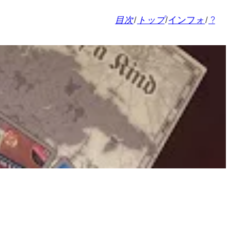
目次
/
トップ
/
インフォ
/
?