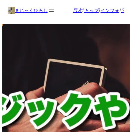
内
まじっくひろし
目次
/
トップ
/
インフォ
/
?
容
を
ス
キ
ッ
プ