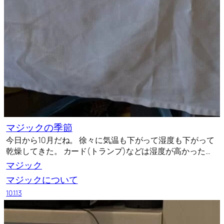
マジックの季節
今日から10月だね。 徐々に気温も下がって湿度も下がって
乾燥してきた。 カード(トランプ)などは湿度が高かった…
マジック
マジックについて
10.1.13