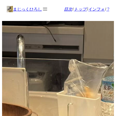
内
まじっくひろし
目次
/
トップ
/
インフォ
/
?
容
を
ス
キ
ッ
プ