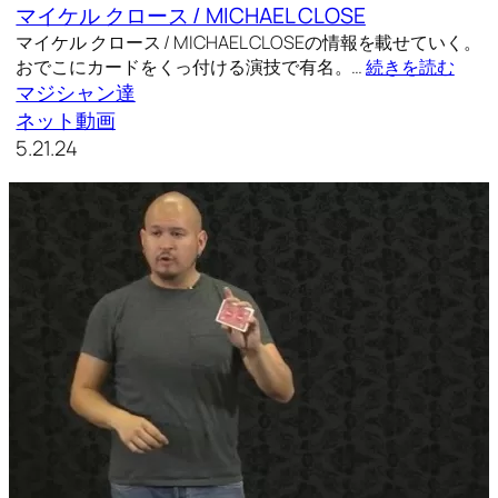
マイケル クロース / MICHAEL CLOSE
マイケル クロース / MICHAEL CLOSEの情報を載せていく。
おでこにカードをくっ付ける演技で有名。…
続きを読む
マジシャン達
ネット動画
5.21.24