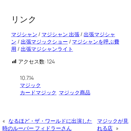
リンク
マジシャン
/
マジシャン 出張
/
出張マジシャ
ン
/
出張マジックショー
/
マジシャンを呼ぶ費
用
/
出張マジシャンライト
アクセス数:
124
10.7.14
マジック
カードマジック
マジック商品
«
なるほど・ザ・ワールドに出演した
マジックが見
時のルーバー フィドラーさん
れる店
»