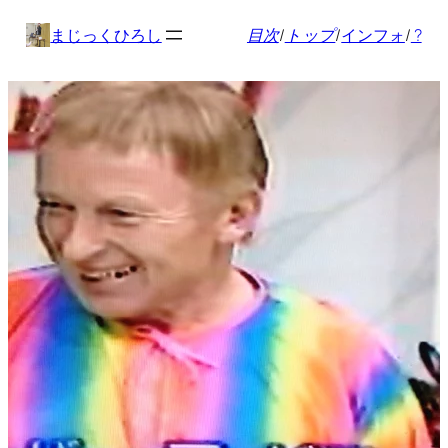
内
まじっくひろし
目次
/
トップ
/
インフォ
/
?
容
を
ス
キ
ッ
プ