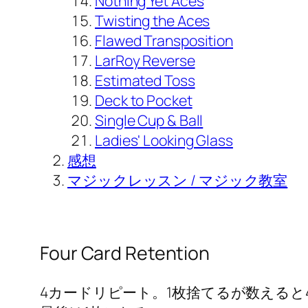
Nothing Yet Aces
Twisting the Aces
Flawed Transposition
LarRoy Reverse
Estimated Toss
Deck to Pocket
Single Cup & Ball
Ladies' Looking Glass
感想
マジックレッスン / マジック教室
Four Card Retention
4カードリピート。1枚捨てるが数えると