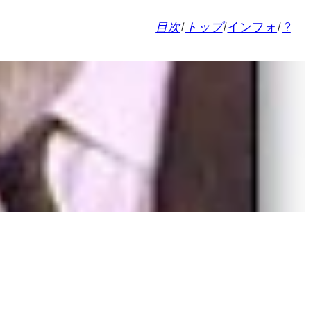
目次
/
トップ
/
インフォ
/
?