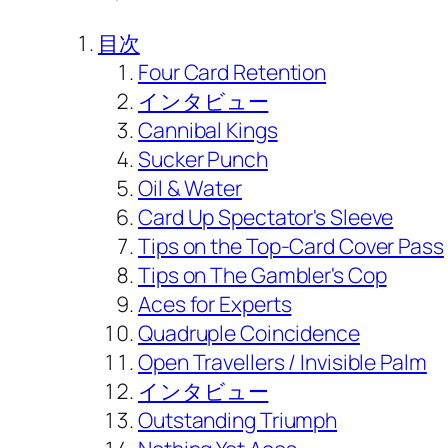
目次
Four Card Retention
インタビュー
Cannibal Kings
Sucker Punch
Oil & Water
Card Up Spectator's Sleeve
Tips on the Top-Card Cover Pass
Tips on The Gambler's Cop
Aces for Experts
Quadruple Coincidence
Open Travellers / Invisible Palm
インタビュー
Outstanding Triumph