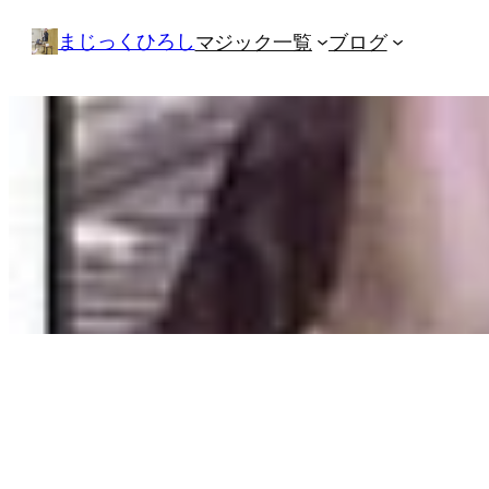
内
まじっくひろし
マジック一覧
ブログ
容
を
ス
キ
ッ
プ