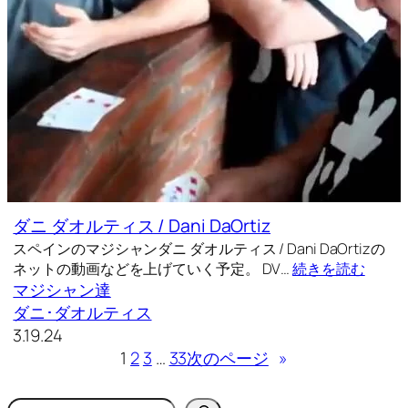
ダニ ダオルティス / Dani DaOrtiz
スペインのマジシャンダニ ダオルティス / Dani DaOrtizの
ネットの動画などを上げていく予定。 DV…
続きを読む
マジシャン達
ダニ･ダオルティス
3.19.24
1
2
3
…
33
次のページ
»
検