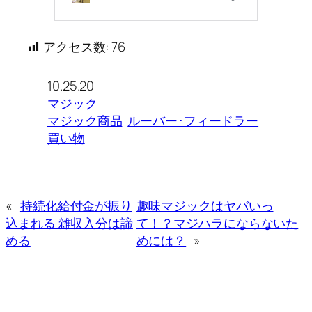
アクセス数:
76
10.25.20
マジック
マジック商品
ルーバー･フィードラー
買い物
«
持続化給付金が振り
趣味マジックはヤバいっ
込まれる 雑収入分は諦
て！？マジハラにならないた
める
めには？
»