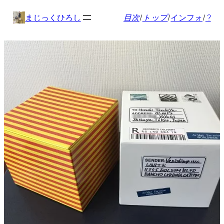
内
まじっくひろし
目次
/
トップ
/
インフォ
/
?
容
を
ス
キ
ッ
プ