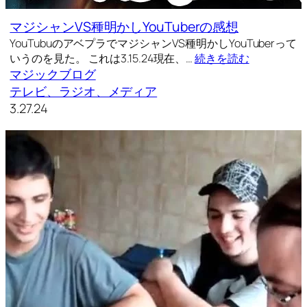
マジシャンVS種明かしYouTuberの感想
YouTubuのアベプラでマジシャンVS種明かしYouTuberって
いうのを見た。 これは3.15.24現在、…
続きを読む
マジックブログ
テレビ、ラジオ、メディア
3.27.24