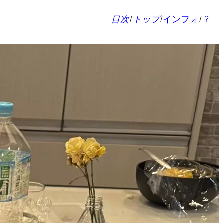
目次
/
トップ
/
インフォ
/
?