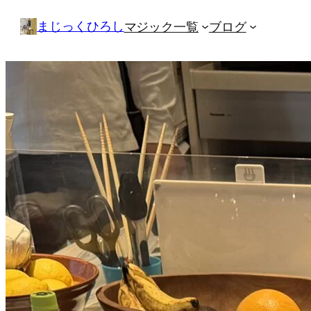
内
まじっくひろし
マジック一覧
ブログ
容
を
ス
キ
ッ
プ