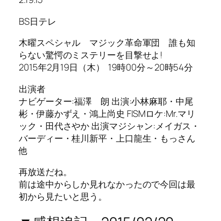
BS日テレ
木曜スペシャル マジック革命軍団 誰も知
らない驚愕のミステリーを目撃せよ!
2015年2月19日（木） 19時00分～20時54分
出演者
ナビゲーター:福澤 朗 出演:小林麻耶・中尾
彬・伊藤かずえ・鴻上尚史 FISMロケ:Mr.マリ
ック・田代さやか 出演マジシャン:メイガス・
バーディー・桂川新平・上口龍生・もっさん
他
再放送だね。
前は途中からしか見れなかったので今回は最
初から見たいと思う。