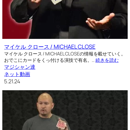
マイケル クロース / MICHAEL CLOSE
マイケル クロース / MICHAEL CLOSEの情報を載せていく。
おでこにカードをくっ付ける演技で有名。…
続きを読む
マジシャン達
ネット動画
5.21.24