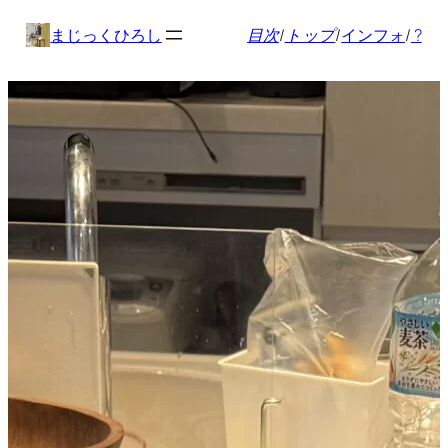
内
まじっくひろし
目次
/
トップ
/
インフォ
/
?
容
を
ス
キ
ッ
プ