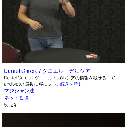
Daniel Garcia / ダニエル・ガルシア
Daniel Garcia / ダニエル・ガルシアの情報を載せる。 Oil
and water 最後に客にシャ…
続きを読む
マジシャン達
ネット動画
5.1.24