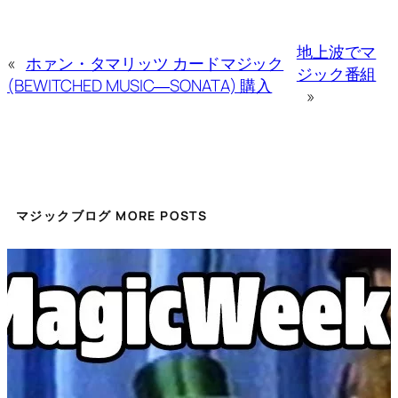
地上波でマ
«
ホァン・タマリッツ カードマジック
ジック番組
(BEWITCHED MUSIC―SONATA) 購入
»
マジックブログ MORE POSTS