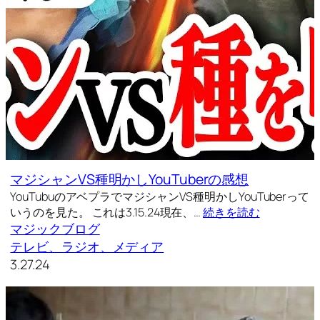
マジシャンVS種明かしYouTuberの感想
YouTubuのアベプラでマジシャンVS種明かしYouTuberって
いうのを見た。 これは3.15.24現在、…
続きを読む
マジックブログ
テレビ、ラジオ、メディア
3.27.24