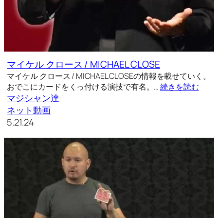
マイケル クロース / MICHAEL CLOSE
マイケル クロース / MICHAEL CLOSEの情報を載せていく。
おでこにカードをくっ付ける演技で有名。…
続きを読む
マジシャン達
ネット動画
5.21.24