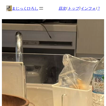
内
まじっくひろし
目次
/
トップ
/
インフォ
/
?
容
を
ス
キ
ッ
プ