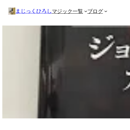
内
まじっくひろし
マジック一覧
ブログ
容
を
ス
キ
ッ
プ