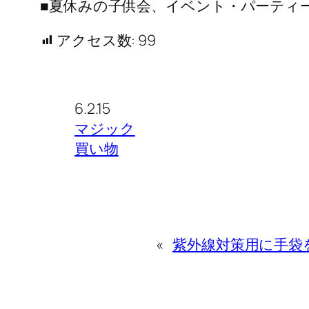
■夏休みの子供会、イベント・パーティ
アクセス数:
99
6.2.15
マジック
買い物
«
紫外線対策用に手袋