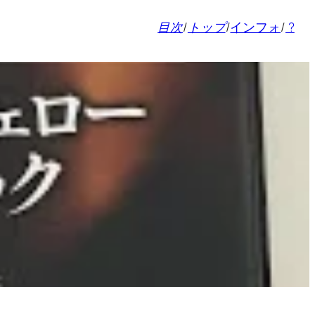
目次
/
トップ
/
インフォ
/
?