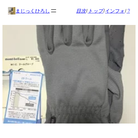
内
まじっくひろし
目次
/
トップ
/
インフォ
/
?
容
を
ス
キ
ッ
プ