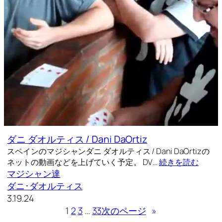
ダニ ダオルティス / Dani DaOrtiz
スペインのマジシャンダニ ダオルティス / Dani DaOrtizの
ネットの動画などを上げていく予定。 DV…
続きを読む
マジシャン達
ダニ･ダオルティス
3.19.24
1
2
3
…
33
次のページ
»