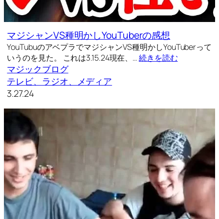
マジシャンVS種明かしYouTuberの感想
YouTubuのアベプラでマジシャンVS種明かしYouTuberって
いうのを見た。 これは3.15.24現在、…
続きを読む
マジックブログ
テレビ、ラジオ、メディア
3.27.24