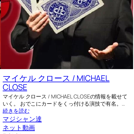
マイケル クロース / MICHAEL
CLOSE
マイケル クロース / MICHAEL CLOSEの情報を載せて
いく。 おでこにカードをくっ付ける演技で有名。…
続きを読む
マジシャン達
ネット動画