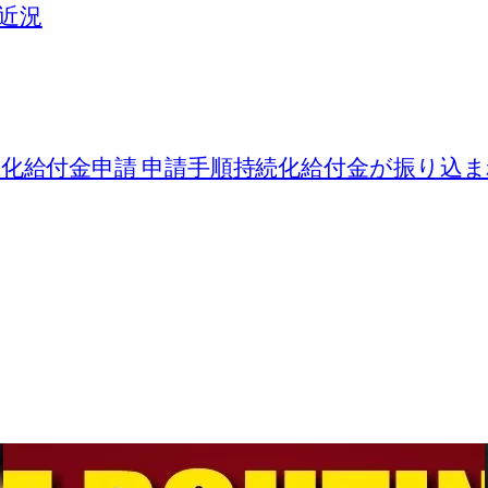
近況
化給付金申請 申請手順
持続化給付金が振り込ま