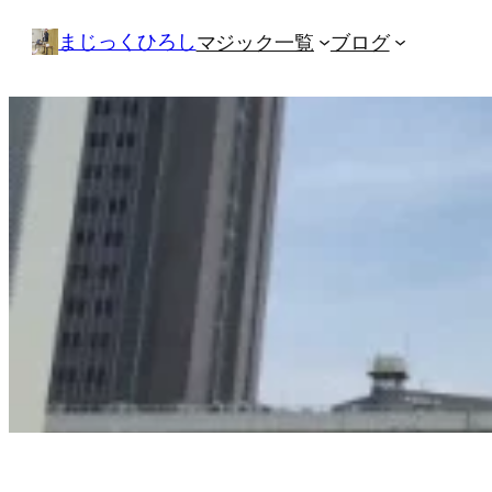
内
まじっくひろし
マジック一覧
ブログ
容
を
ス
キ
ッ
プ