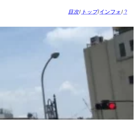
目次
/
トップ
/
インフォ
/
?