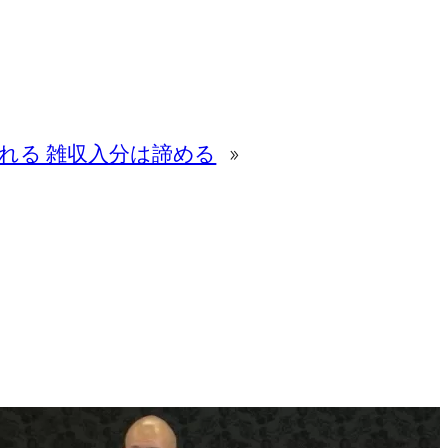
れる 雑収入分は諦める
»