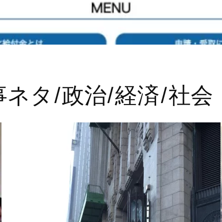
ネタ/政治/経済/社会