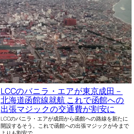
LCCのバニラ・エアが東京成田－
北海道函館線就航 これで函館への
出張マジックの交通費が割安に
LCCのバニラ・エアが成田から函館への路線を新たに
開設するそう。これで函館への出張マジックが今まで
よりも割安で…