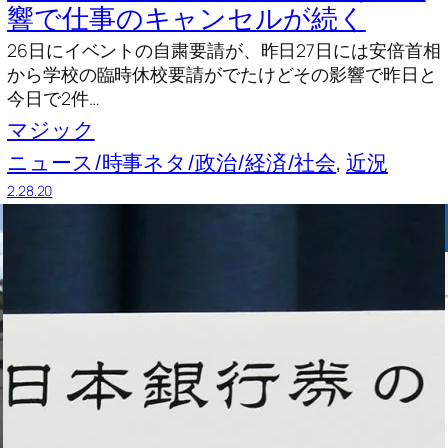
響で仕事のキャンセルが続く
26日にイベントの自粛要請が、昨日27日には安倍首相
から学校の臨時休校要請がでたけどその影響で昨日と
今日で2件…
マジック
ニュース/時事ネタ/政治/経済/社会
, 
近況
2.28.20