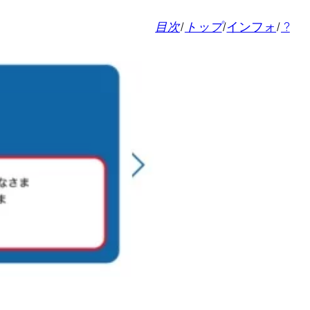
目次
/
トップ
/
インフォ
/
?