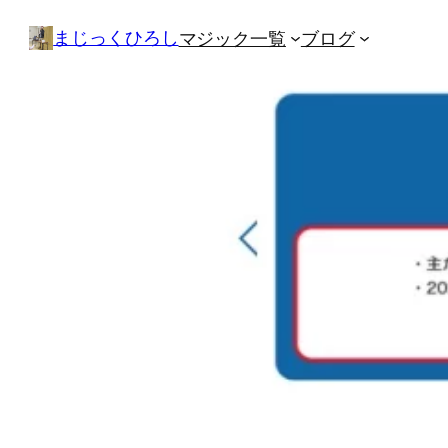
内
まじっくひろし
マジック一覧
ブログ
容
を
ス
キ
ッ
プ