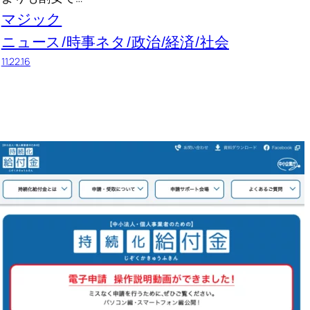
マジック
ニュース/時事ネタ/政治/経済/社会
11.22.16