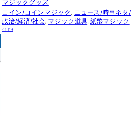
マジックグッズ
コイン/コインマジック
, 
ニュース/時事ネタ/
政治/経済/社会
, 
マジック道具
, 
紙幣マジック
4.10.19