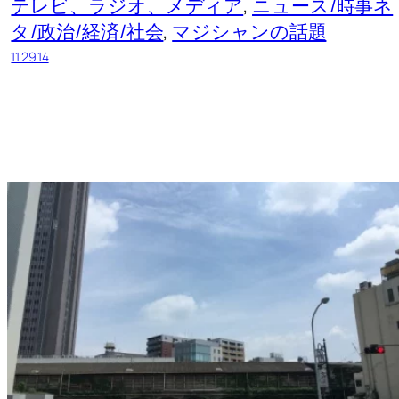
テレビ、ラジオ、メディア
, 
ニュース/時事ネ
タ/政治/経済/社会
, 
マジシャンの話題
11.29.14