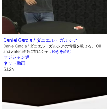
Daniel Garcia / ダニエル・ガルシア
Daniel Garcia / ダニエル・ガルシアの情報を載せる。 Oil
and water 最後に客にシャ…
続きを読む
マジシャン達
ネット動画
5.1.24