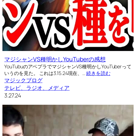
マジシャンVS種明かしYouTuberの感想
YouTubuのアベプラでマジシャンVS種明かしYouTuberって
いうのを見た。 これは3.15.24現在、…
続きを読む
マジックブログ
テレビ、ラジオ、メディア
3.27.24