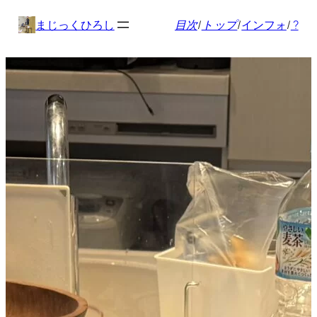
内
まじっくひろし
目次
/
トップ
/
インフォ
/
?
容
を
ス
キ
ッ
プ