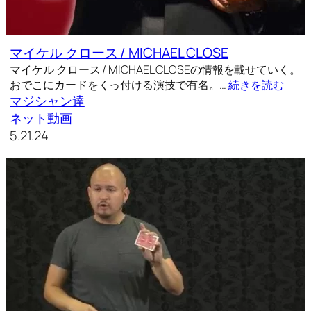
マイケル クロース / MICHAEL CLOSE
マイケル クロース / MICHAEL CLOSEの情報を載せていく。
おでこにカードをくっ付ける演技で有名。…
続きを読む
マジシャン達
ネット動画
5.21.24