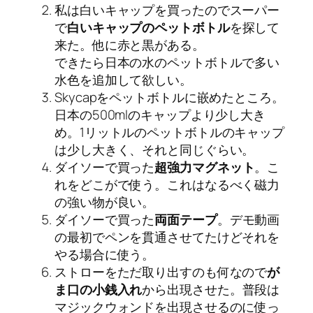
私は白いキャップを買ったのでスーパー
で
白いキャップのペットボトル
を探して
来た。他に赤と黒がある。
できたら日本の水のペットボトルで多い
水色を追加して欲しい。
Skycapをペットボトルに嵌めたところ。
日本の500mlのキャップより少し大き
め。1リットルのペットボトルのキャップ
は少し大きく、それと同じぐらい。
ダイソーで買った
超強力マグネット
。こ
れをどこがで使う。これはなるべく磁力
の強い物が良い。
ダイソーで買った
両面テープ
。デモ動画
の最初でペンを貫通させてたけどそれを
やる場合に使う。
ストローをただ取り出すのも何なので
が
ま口の小銭入れ
から出現させた。普段は
マジックウォンドを出現させるのに使っ