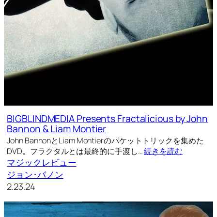
BIGBLINDMEDIA Presents Fractalicious by John
Bannon & Liam Montier
John BannonとLiam Montierのパケットトリックを集めた
DVD。フラクタルとは最終的に手渡し…
続きを読む
マジックレビュー
ジョン･バノン
2.23.24