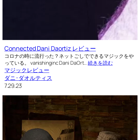
Connected Dani Daortiz レビュー
コロナの時に流行った？ネットごしでできるマジックをや
っている。 vanishinginc Dani DaOrt…
続きを読む
マジックレビュー
ダニ･ダオルティス
7.29.23