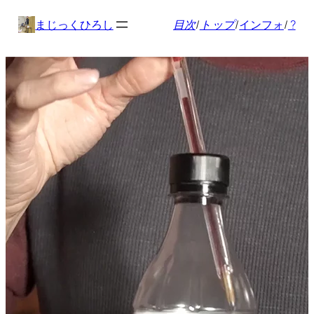
内
まじっくひろし
目次
/
トップ
/
インフォ
/
?
容
を
ス
キ
ッ
プ