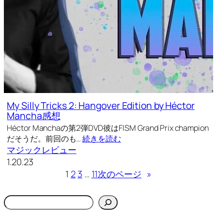
My Silly Tricks 2: Hangover Edition by Héctor
Mancha感想
Héctor Manchaの第2弾DVD彼はFISM Grand Prix champion
だそうだ。前回のも…
続きを読む
マジックレビュー
1.20.23
1
2
3
…
11
次のページ
»
検
索