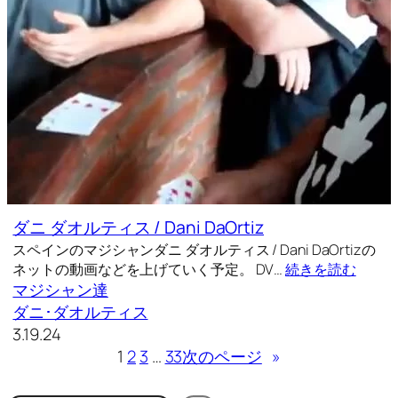
ダニ ダオルティス / Dani DaOrtiz
スペインのマジシャンダニ ダオルティス / Dani DaOrtizの
ネットの動画などを上げていく予定。 DV…
続きを読む
マジシャン達
ダニ･ダオルティス
3.19.24
1
2
3
…
33
次のページ
»