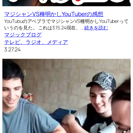
マジシャンVS種明かしYouTuberの感想
YouTubuのアベプラでマジシャンVS種明かしYouTuberって
いうのを見た。 これは3.15.24現在、…
続きを読む
マジックブログ
テレビ、ラジオ、メディア
3.27.24