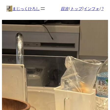
内
まじっくひろし
目次
/
トップ
/
インフォ
/
?
容
を
ス
キ
ッ
プ