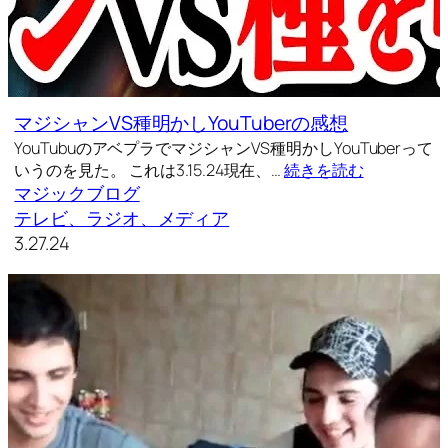
マジシャンVS種明かしYouTuberの感想
YouTubuのアベプラでマジシャンVS種明かしYouTuberって
いうのを見た。 これは3.15.24現在、…
続きを読む
マジックブログ
テレビ、ラジオ、メディア
3.27.24