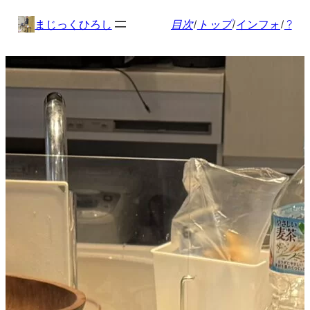
内
まじっくひろし
目次
/
トップ
/
インフォ
/
?
容
を
ス
キ
ッ
プ