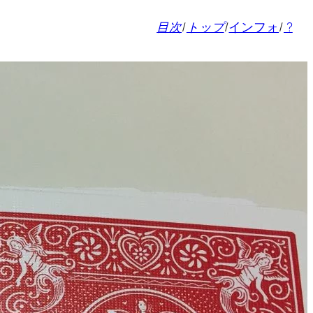
目次
/
トップ
/
インフォ
/
?