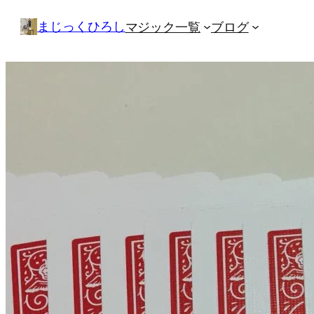
内
まじっくひろし
マジック一覧
ブログ
容
を
ス
キ
ッ
プ