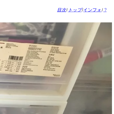
目次
/
トップ
/
インフォ
/
?