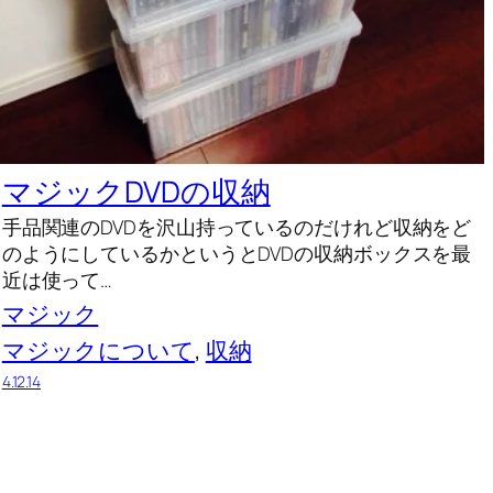
マジックDVDの収納
手品関連のDVDを沢山持っているのだけれど収納をど
のようにしているかというとDVDの収納ボックスを最
近は使って…
マジック
マジックについて
, 
収納
4.12.14