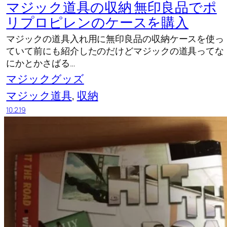
マジック道具の収納 無印良品でポ
リプロピレンのケースを購入
マジックの道具入れ用に無印良品の収納ケースを使っ
ていて前にも紹介したのだけどマジックの道具ってな
にかとかさばる…
マジックグッズ
マジック道具
, 
収納
10.2.19