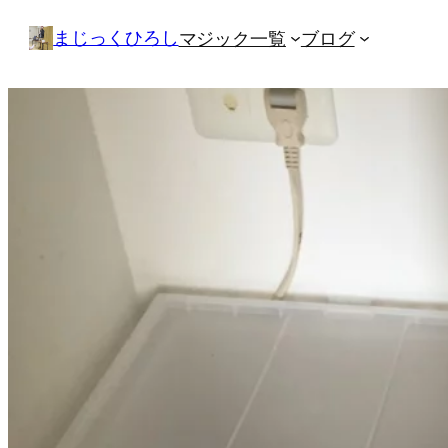
内
まじっくひろし
マジック一覧
ブログ
容
を
ス
キ
ッ
プ