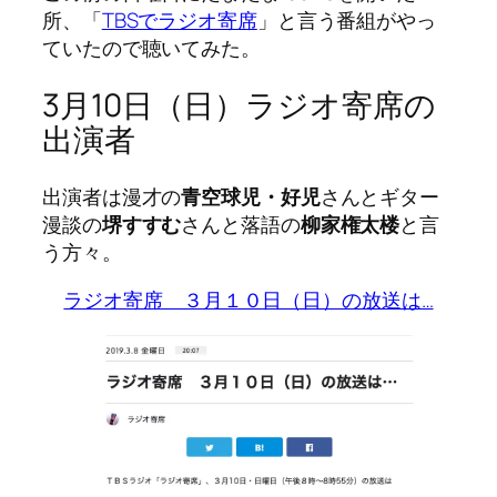
所、「
TBSでラジオ寄席
」と言う番組がやっ
ていたので聴いてみた。
3月10日（日）ラジオ寄席の
出演者
出演者は漫才の
青空球児・好児
さんとギター
漫談の
堺すすむ
さんと落語の
柳家権太楼
と言
う方々。
ラジオ寄席 ３月１０日（日）の放送は…