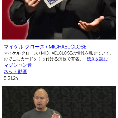
マイケル クロース / MICHAEL CLOSE
マイケル クロース / MICHAEL CLOSEの情報を載せていく。
おでこにカードをくっ付ける演技で有名。…
続きを読む
マジシャン達
ネット動画
5.21.24