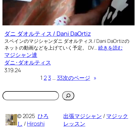
ダニ ダオルティス / Dani DaOrtiz
スペインのマジシャンダニ ダオルティス / Dani DaOrtizの
ネットの動画などを上げていく予定。 DV…
続きを読む
マジシャン達
ダニ･ダオルティス
3.19.24
1
2
3
…
33
次のページ
»
検
索
© 2025
ひろ
出張マジシャン
/
マジック
し
/
Hiroshi
レッスン