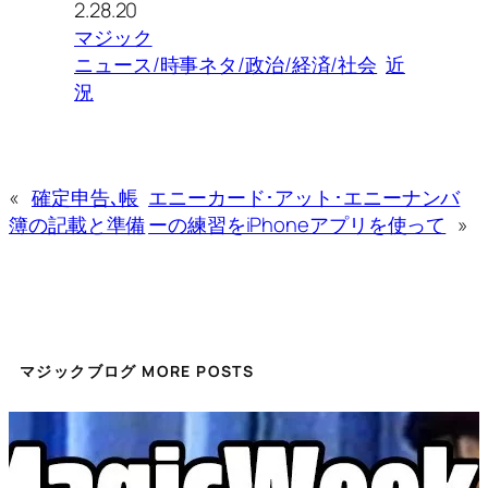
2.28.20
マジック
ニュース/時事ネタ/政治/経済/社会
近
況
«
確定申告､帳
エニーカード･アット･エニーナンバ
簿の記載と準備
ーの練習をiPhoneアプリを使って
»
マジックブログ MORE POSTS