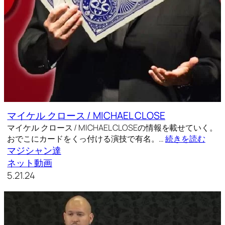
マイケル クロース / MICHAEL CLOSE
マイケル クロース / MICHAEL CLOSEの情報を載せていく。
おでこにカードをくっ付ける演技で有名。…
続きを読む
マジシャン達
ネット動画
5.21.24