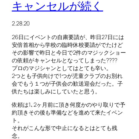
キャンセルが続く
2.28.20
26日にイベントの自粛要請が、昨日27日には
安倍首相から学校の臨時休校要請がでたけど
その影響で
昨日と今日で2件のマジックショー
の依頼がキャンセル
となってしまった????
プロのマジシャンとしてはとても辛い。
2つとも子供向けで1つが児童クラブのお別れ
会でもう１つが子供会の歓送迎会だった。子
供たちは楽しみにしていたと思う。
依頼は1､2ヶ月前に頂き何度かのやり取りで予
約頂きその後も準備などを進めて来たイベン
ト。
それがこんな形で中止になるとはとても残
念。