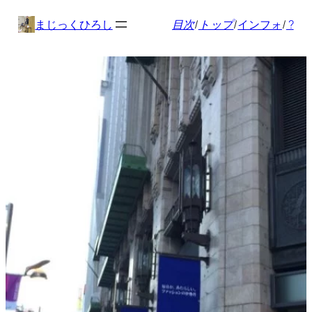
内
まじっくひろし
目次
/
トップ
/
インフォ
/
?
容
を
ス
キ
ッ
プ