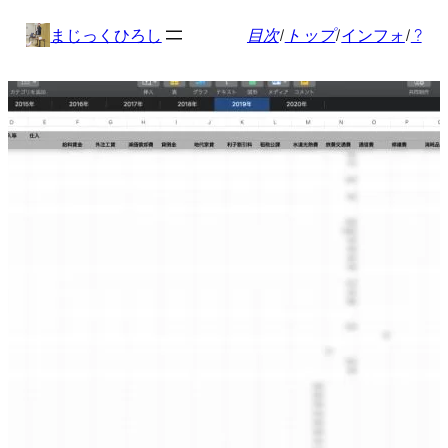
内
まじっくひろし
目次
/
トップ
/
インフォ
/
?
容
を
ス
キ
ッ
プ