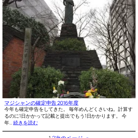
マジシャンの確定申告 2016年度
今年も確定申告をしてきた。 毎年めんどくさいね。計算す
るのに1日かかって記載と提出でもう1日かかります。 今
年…
続きを読む
1
2
次のページ
»