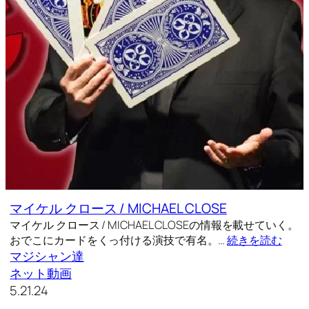
マイケル クロース / MICHAEL CLOSE
マイケル クロース / MICHAEL CLOSEの情報を載せていく。
おでこにカードをくっ付ける演技で有名。…
続きを読む
マジシャン達
ネット動画
5.21.24