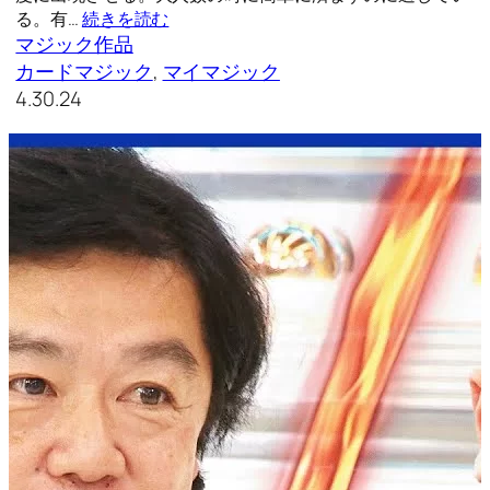
る。有…
続きを読む
マジック作品
カードマジック
, 
マイマジック
4.30.24