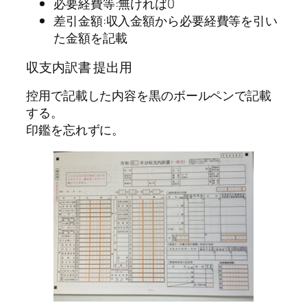
必要経費等:無ければ0
差引金額:収入金額から必要経費等を引い
た金額を記載
収支内訳書 提出用
控用で記載した内容を黒のボールペンで記載
する。
印鑑を忘れずに。