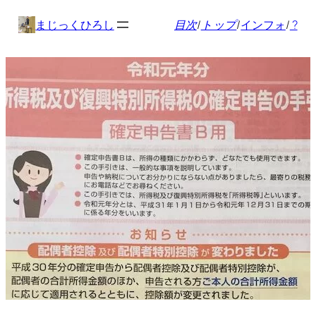
内
まじっくひろし
目次
/
トップ
/
インフォ
/
?
容
を
ス
キ
ッ
プ