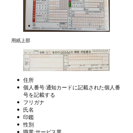
用紙上部
住所
個人番号:通知カードに記載された個人番
号を記載する
フリガナ
氏名
印鑑
性別
職業:サービス業