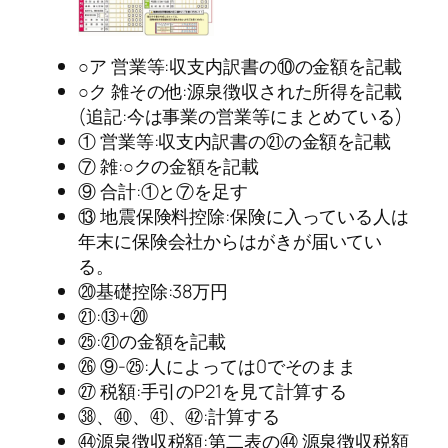
○ア 営業等:収支内訳書の⑩の金額を記載
○ク 雑その他:源泉徴収された所得を記載
(追記:今は事業の営業等にまとめている)
① 営業等:収支内訳書の㉑の金額を記載
⑦ 雑:○クの金額を記載
⑨ 合計:①と⑦を足す
⑬ 地震保険料控除:保険に入っている人は
年末に保険会社からはがきが届いてい
る。
⑳基礎控除:38万円
㉑:⑬+⑳
㉕:㉑の金額を記載
㉖ ⑨-㉕:人によっては0でそのまま
㉗ 税額:手引のP21を見て計算する
㊳、㊵、㊶、㊷:計算する
㊹源泉徴収税額:第二表の㊹ 源泉徴収税額