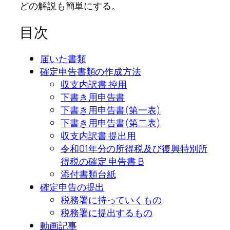
どの解説も簡単にする。
目次
届いた書類
確定申告書類の作成方法
収支内訳書 控用
下書き用申告書
下書き用申告書(第一表)
下書き用申告書(第二表)
収支内訳書 提出用
令和01年分の所得税及び復興特別所
得税の確定 申告書 B
添付書類台紙
確定申告の提出
税務署に持っていくもの
税務署に提出するもの
動画記事