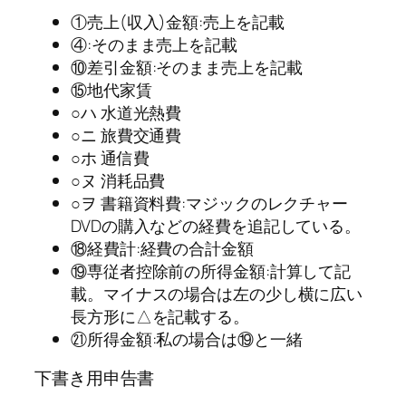
①売上(収入)金額:売上を記載
④:そのまま売上を記載
⑩差引金額:そのまま売上を記載
⑮地代家賃
○ハ 水道光熱費
○ニ 旅費交通費
○ホ 通信費
○ヌ 消耗品費
○ヲ 書籍資料費:マジックのレクチャー
DVDの購入などの経費を追記している。
⑱経費計:経費の合計金額
⑲専従者控除前の所得金額:計算して記
載。マイナスの場合は左の少し横に広い
長方形に△を記載する。
㉑所得金額:私の場合は⑲と一緒
下書き用申告書