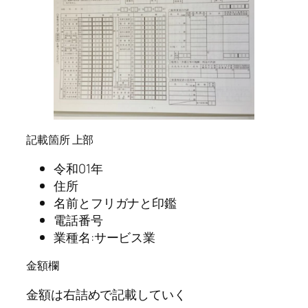
記載箇所 上部
令和01年
住所
名前とフリガナと印鑑
電話番号
業種名:サービス業
金額欄
金額は右詰めで記載していく