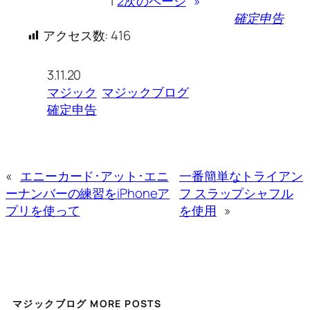
1
2
次のページ
»
確定申告
アクセス数:
416
3.11.20
マジック
マジックブログ
確定申告
«
エニーカード･アット･エニ
一番簡単なトライアン
ーナンバーの練習をiPhoneア
フ スラップシャフル
プリを使って
を使用
»
マジックブログ MORE POSTS