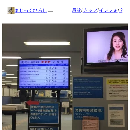
内
まじっくひろし
目次
/
トップ
/
インフォ
/
?
容
を
ス
キ
ッ
プ